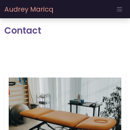
Se rendre au contenu
Audrey Maricq
Contact